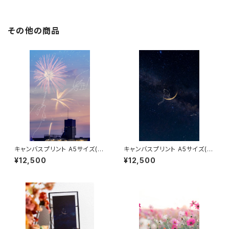
その他の商品
キャンバスプリント A5サイズ(魔
キャンバスプリント A5サイズ(猫
法が消える前に)
爪夜)
¥12,500
¥12,500