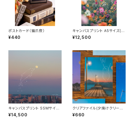
ポストカード（猫爪夜）
キャンバスプリント A5サイズ(秋
の贈り物)
¥440
¥12,500
キャンバスプリント SSMサイズ
クリアファイル(夕焼けクリーム
(空はボクの遊び場)
ソーダ)
¥14,500
¥660