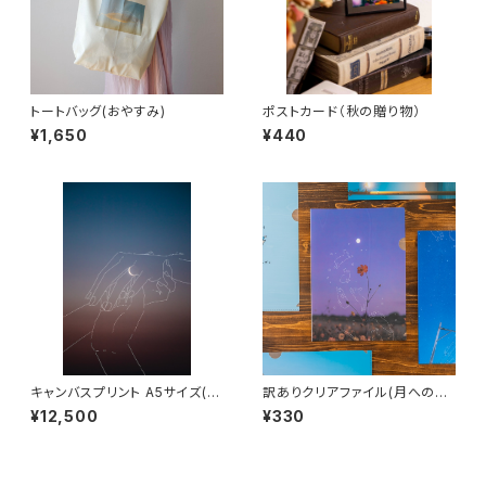
トートバッグ(おやすみ)
ポストカード（秋の贈り物）
¥1,650
¥440
キャンバスプリント A5サイズ(月
訳ありクリアファイル(月への帰
が綺麗ですね)
り道)
¥12,500
¥330