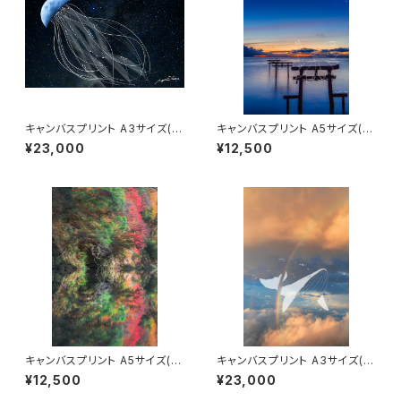
キャンバスプリント A3サイズ(海
キャンバスプリント A5サイズ(九
月)
尾と夜明け)
¥23,000
¥12,500
キャンバスプリント A5サイズ(神
キャンバスプリント A3サイズ(虹
鹿)
を潜る)
¥12,500
¥23,000