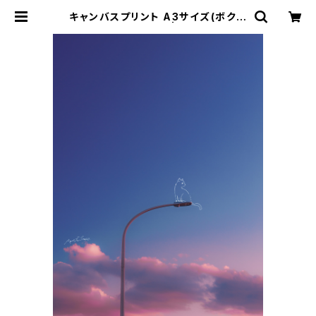
キャンバスプリント A3サイズ(ボクだ
けの特等席) | sara