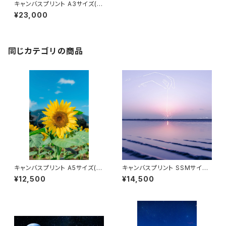
キャンバスプリント A3サイズ(ボ
クだけの特等席)
¥23,000
同じカテゴリの商品
キャンバスプリント A5サイズ(大
キャンバスプリント SSMサイズ
好きなのは)
(線香花火)
¥12,500
¥14,500